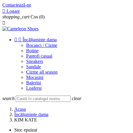
Contactează-ne

Logare
shopping_cart
Cos
(0)



Încălțaminte dama
Bocanci / Cizme
Botine
Pantofi casual
Sneakers
Sandale
Cizme all season
Mocasini
Balerini
Loafersi
search
clear
Acasa
Încălțaminte dama
KIM KATE
Stoc epuizat